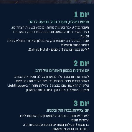
יום 1
מפגש באילת, מעבר גבול ונסיע
ה לדהב.
מעבר גבול טאבה בשעות נוחות (מומלץ בשעות הצהרים).
בצד המצרי תחכה הסעה נוחה וממוזגת לדהב, כשעתיים
נסיעה.
עם ההגעה לדהב יתבצע צ'ק אין במלון ולאחריו מומלץ לצאת
לסיור בשוק ובטיילת.
*
לינה במלון ברמת 3 כוכבים - Dahab Hotel.
יום 2
יום צלילות במגוון האתרים של דהב.
לאחר ארוחת בוקר נלך למועדון צלילה ונכיר את הצוות.
לאחר קבלת פנים והכרות, נכין את הציוד ונתארגן ליום
צלילות הראשון, שבו ננבצע 3 צלילות מהחוף ב-Lighthouse
reef וב-Eel Garden. בסוף היום נחזור למועדון.
יום 3
יום צלילות בבלו הול ובקניון.
לאחר ארוחת הבוקר נגיע למועדון להתארגנות ליום
צלילות השני,
בו נבצע 3 צלילות באתרים המפורסמים ביותר:
ה-
BLUE HOLE וה-CANYON.