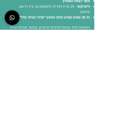
תשר לצוות המועדון
.
נייטרוקס
- 25 ש"ח לצלילה (למוסמכים, ע"פ דרישה
מראש).
כל מה שאינו מופיע תחת הסעיף "מחיר הטיול כולל".
התנאים לעיל נכונים למרבית הטיולים. בפועל, תכנית הטיול
היא הקובעת.
חתימה על טופס ההזמנה לטיול ו/או מילוי טופס אינטרנטי
מהווה הסכמה לכל האמור לעיל.
ט.ל.ח.
תנאי תשלום
תשלום מלא עם ביצוע ההזמנה והרישום.
דמי ביטול
עד 30 ימי עבודה לפני היציאה לטיול
- יוחזר כל הסכום
ששולם למעט 25 דולר.
מ-30 ועד 10 ימי עבודה לפני היציאה לטיול
- דמי ביטול
בסך 25% ממחיר הטיול.
פחות מ-10 ימי עבודה לפני היציאה לטיול
- דמי ביטול
בסך 100% מעלות הטיול.
ההחזרים הכספיים הנובעים בגין ביטול טיול יבוצעו תוך
30 יום מיום קבלת הודעה בכתב על הביטול,