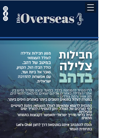
חבילות
מגוון חבילות צלילה
לצולל העצמאי
צלילה
במיטב של דהב.
כולל הבלו הול, הקניון,
בדהב
גאבר אל בינת ועוד,
עם אפשרות להדרכה
ישראלית.
לו"ז הטיול להמחשה בלבד, בפועל יבוצע מסלול גמיש בין
אתרי הצלילה באזורים אליהם יוצאים, בהתאם לתנאי הים,
מזג אוויר ורמת צוללים -
במטרה לצלול בתנאים הטובים ביותר באתרים היפים ביותר.
התכנית לדוגמא ומתאימה לצולל העצמאי, ניתנת לשינויים
לפי הצרכים של הצולל, ניתן להוסיף / להוריד ימים
ופעילויות.
טיול בליווי מדריך ישראלי יתאפשר לקבוצות בתמחור
מתאים.
תוכלו להתכתב איתנו בווטסאפ דרך לחצן Let's Chat
בתחתית העמוד.