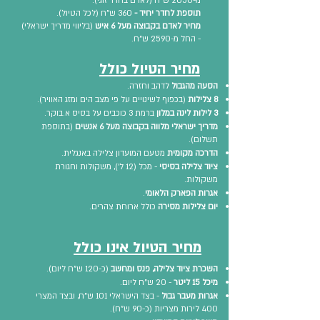
מ-2050 ש"ח (לאדם בחדר זוגי).
תוספת לחדר יחיד -
360 ש"ח (לכל הטיול).
מחיר לאדם בקבוצה מעל 6 איש
(בליווי מדריך ישראלי)
- החל מ-2590 ש"ח.
מחיר הטיול כולל
הסעה מהגבול
לדהב וחזרה.
8 צלילות
(בכפוף לשינויים על פי מצב הים ומזג האוויר).
3 לילות לינה במלון
ברמת 3 כוכבים על בסיס א.בוקר.
מדריך ישראלי מלווה בקבוצה מעל 6 אנשים
(בתוספת
תשלום).
הדרכה מקומית
מטעם המועדון צלילה באנגלית.
ציוד צלילה בסיסי
- מכל (12 ל'), משקולות וחגורת
משקולות.
אגרות הפארק הלאומי
.
יום צלילות מסירה
כולל ארוחת צהרים.
מחיר הטיול אינו כולל
השכרת ציוד צלילה, פנס ומחשב
(כ-120 ש"ח ליום).
מיכל 15 ליטר
- 20 ש"ח ליום.
אגרות מעבר גבול
- בצד הישראלי 101 ש"ח, ובצד המצרי
400 לירות מצריות (כ-90 ש"ח).