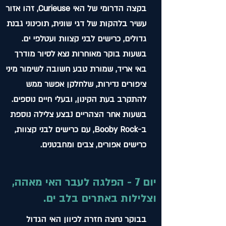
בקצה הדרומי של האי Curieuse, זהו אזור
עשיר בלהקות של דגי שונית, תוכינוני גבנת
גדולים, כרישים לבני קצוות ועטלפי ים.
בשעות בוקר מאוחרות נצא לסיור מודרך
באי אריד, שמורת טבע חשובה לשימור מיני
ציפורים נדירות, שלחלקן אפשר ממש
להתקרב בעת הקינון, ובעלי חיים נוספים.
בשעות אחר הצהריים נבצע צלילה נוספת
ב-Booby Rock, עם כרישים לבני קצוות,
כרישים אפורים, צבים ומחבטנים.
יום 7 - הפלגה לעבר האי מאהה,
וצלילות באתרים בלב ים.
בבוקר נחצה חזרה לכיוון האי הגדול