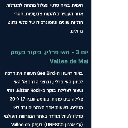
הימית באיה טרניי ונצלול מתחת למגדלור,
אזור העשיר בלהקות צבעוניות, חסרי
חוליות שונים וטופוגרפיה של סלעי גרניט
גדולים.
יום 3 - האי פרלין, ביקור בעמק
Vallee de Mai
באור ראשון ה-Sea Bird תעשה את דרכה
לכיוון האי פרלין, ובחצי הדרך אל האי
נעצור לצלילת בוקר ב-Bitter Rock. זוהי
צלילה בים פתוח, בעומק שבין 17 ל-30
מטרים. בשעות אחר הצהריים נרד לאי
פרלין לטיול מודרך באתר המורשת העולמי
(ע"י ארגון UNESCO) בעמק Vallee de