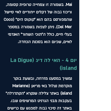
Mai. בשמורה זו צמחייה טרופית קסומה,
וריכוז גבוה של דקלים ייחודיים לאיי סיישל
שהמפורסם בהם הוא "קוקוס הים" (Coco
Del Mer). ניתן לצפות בשמורה במספר
בעלי חיים, כולל ה"תוכי השחור" האנדמי
לאיים, שכיום הוא בסכנת הכחדה.
יום 4 - האי לה דיג (La Digue
island)
נמשיך במסענו מזרחה, ובשעת בוקר
מוקדמת נצלול באי מריאן (Marianne
island) באתר צלילה שנקרא "הקתדרלה"
בעקבות מבני הגרניט המרשימים שבו.
באתר זה סיכוי גבוה למפגש עם כרישים