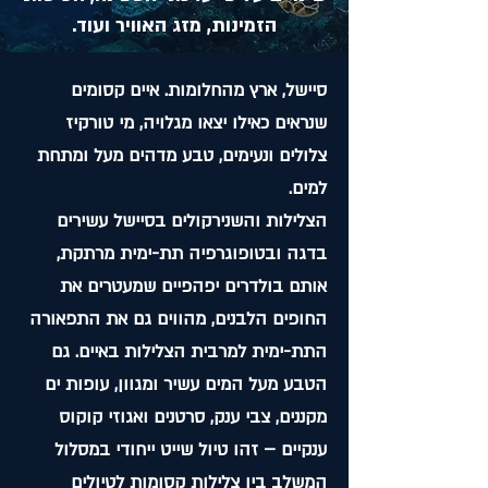
הזמינות, מזג האוויר ועוד.
סיישל, ארץ מהחלומות. איים קסומים
שנראים כאילו יצאו מגלויה, מי טורקיז
צלולים ונעימים, טבע מדהים מעל ומתחת
למים.
הצלילות והשנירקולים בסיישל עשירים
בדגה ובטופוגרפיה תת-ימית מרתקת,
אותם בולדרים יפהפיים שמעטרים את
החופים הלבנים, מהווים גם את התפאורה
התת-ימית למרבית הצלילות באיים. גם
הטבע מעל המים עשיר ומגוון, עופות ים
מקננים, צבי ענק, סרטנים ואגוזי קוקוס
ענקיים – זהו טיול שייט ייחודי במסלול
המשלב בין צלילות קסומות לטיולים