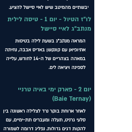
יבשתיים מהמיטב שיש לאיי סיישל להציע.
לו"ז הטיול - יום 1 - טיסה לילית
מנתב"ג לאיי סיישל
המראה מנתב"ג בשעת לילה בטיסות
אתיופיאן עם קונקשן באדיס אבבה, נחיתה
במאהה בצהריים של ה-14 לחודש, עלייה
לספינה ויציאה לים.
יום 2 - פארק ימי באיה טרניי
(Baie Ternay)
לאחר ארוחת בוקר נרד לצלילה ראשונה בין
סלעי גרניט, תעלה ומעברים תת-ימיים, עם
להקות דגים גדולות. נפליג דרומה לשמורה